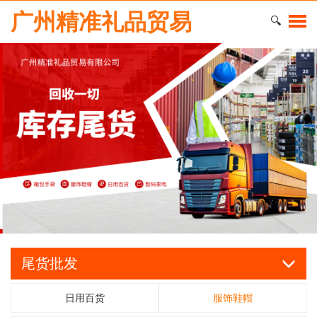
广州精准礼品贸易
🔍
尾货批发
日用百货
服饰鞋帽