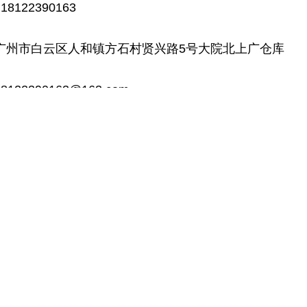
8122390163
：广州市白云区人和镇方石村贤兴路5号大院北上广仓库
122390163@163.com
联系电话：18122390163
地址：广州市白云区人和镇方石村贤兴街5号大院北上广仓库