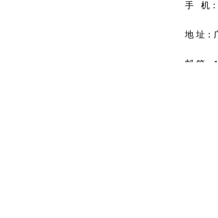
手 机：1
地 址
邮 箱：18
广州精准礼品贸易有限公司
联系人：林先生
邮箱：18122390163@163.com