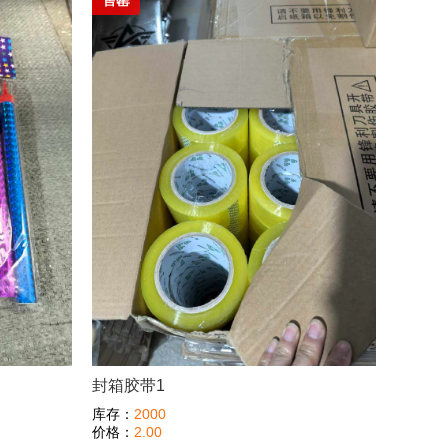
售罄
封箱胶带1
库存：
2000
价格：
2.00