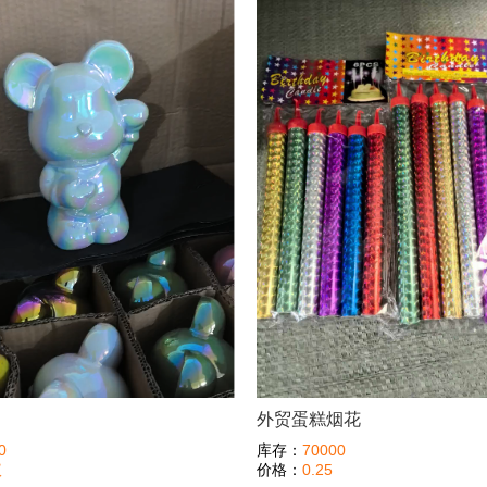
外贸蛋糕烟花
0
库存：
70000
议
价格：
0.25