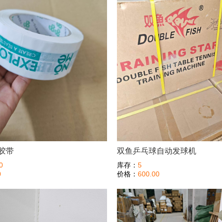
胶带
双鱼乒乓球自动发球机
0
库存：
5
0
价格：
600.00