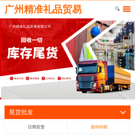
广州精准礼品贸易
🔍
尾货批发
日用百货
服饰鞋帽