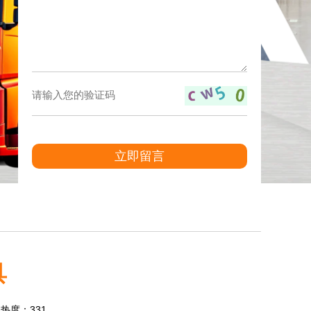
立即留言
具
3 热度：331