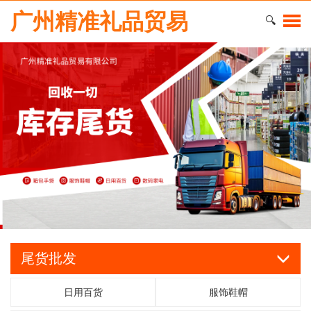
广州精准礼品贸易
🔍
尾货批发
日用百货
服饰鞋帽