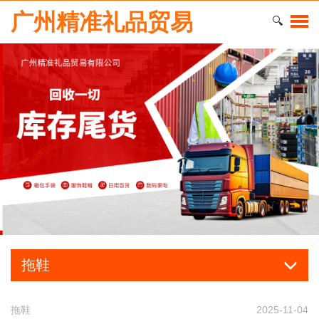
广州精准礼品贸易
🔍
拖鞋
拖鞋
2025-11-04