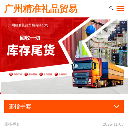
广州精准礼品贸易
🔍
露指手套
露指手套
2025-11-03