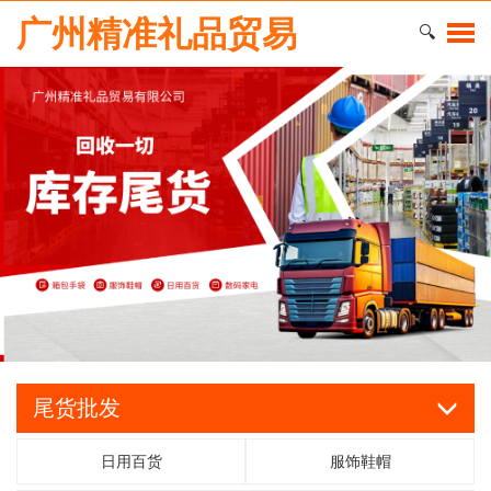
广州精准礼品贸易
🔍
尾货批发
日用百货
服饰鞋帽