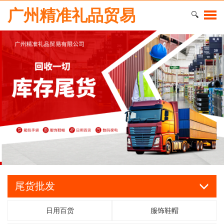
广州精准礼品贸易
🔍
尾货批发
日用百货
服饰鞋帽