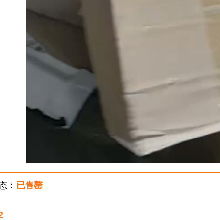
态：
已售罄
2