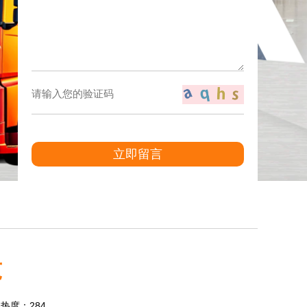
立即留言
吨
1 热度：284