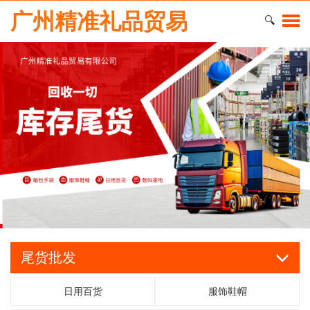
广州精准礼品贸易
🔍
尾货批发
日用百货
服饰鞋帽