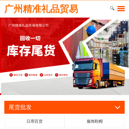
广州精准礼品贸易
🔍
尾货批发
日用百货
服饰鞋帽