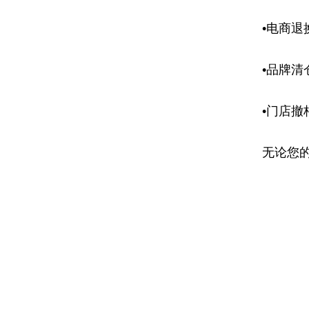
•电商
•品牌
•门店
无论您