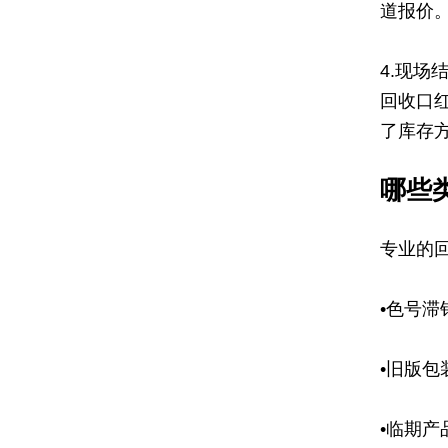
道报价
4.现
回收口
了库存
哪些
专业的
•色号
•旧版
•临期