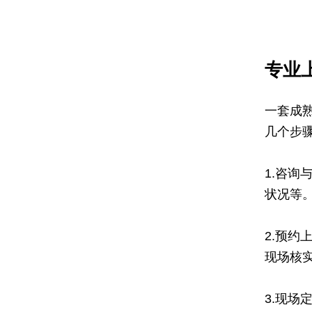
专业
一套成
几个步
1.咨
状况等
2.预
现场核
3.现