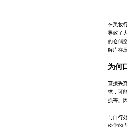
在美妆
导致了
的仓储
解库存
为何
直接丢
求，可
损害。
与自行
论您的