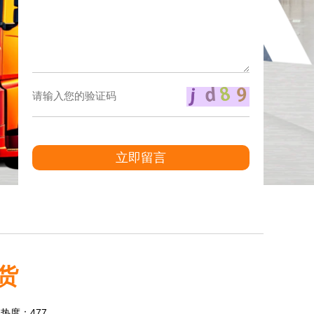
立即留言
货
5 热度：477