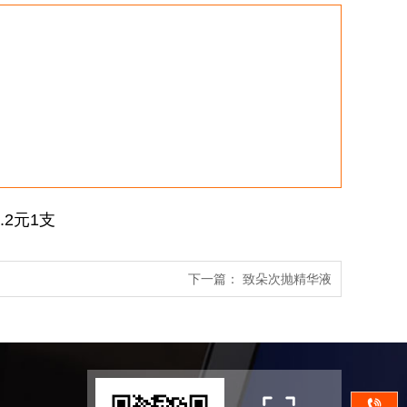
.2元1支
下一篇：
致朵次抛精华液