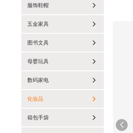
服饰鞋帽
五金家具
图书文具
母婴玩具
数码家电
化妆品
箱包手袋