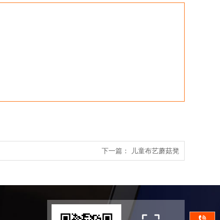
下一篇：
儿童布艺蘑菇凳