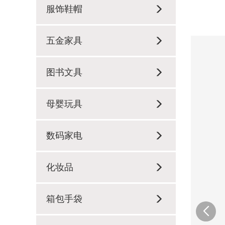
服饰鞋帽
五金家具
图书文具
母婴玩具
数码家电
化妆品
箱包手袋