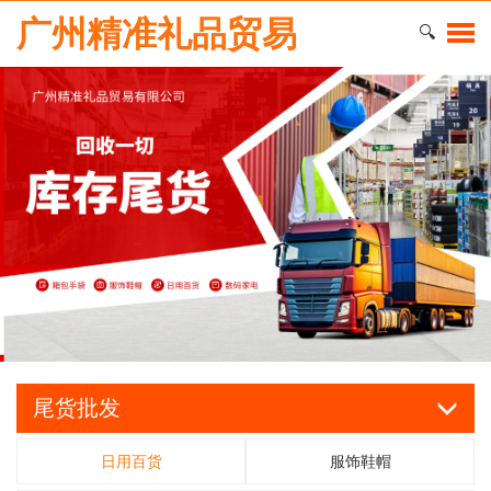
广州精准礼品贸易
🔍
尾货批发
日用百货
服饰鞋帽