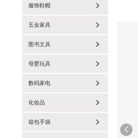
服饰鞋帽
五金家具
图书文具
母婴玩具
数码家电
化妆品
箱包手袋