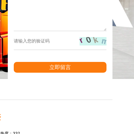
立即留言
套
4 热度：332