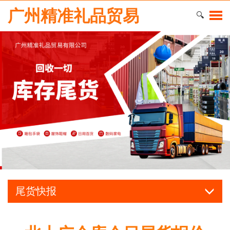
广州精准礼品贸易
🔍
尾货快报